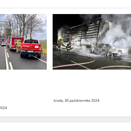
odzin. Wypadek
W tragicznym wypadku na
działem
autostradzie A2 zginęły dwie
sób jadących
kobiety
ochodem
środa, 30 października 2024
 2024