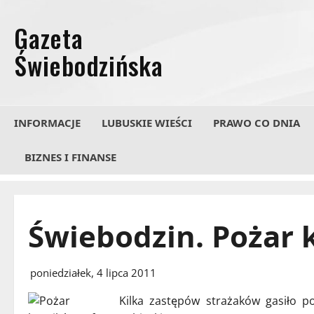
Przejdź
do
treści
INFORMACJE
LUBUSKIE WIEŚCI
PRAWO CO DNIA
BIZNES I FINANSE
Świebodzin. Pożar 
poniedziałek, 4 lipca 2011
Kilka zastępów strażaków gasiło p