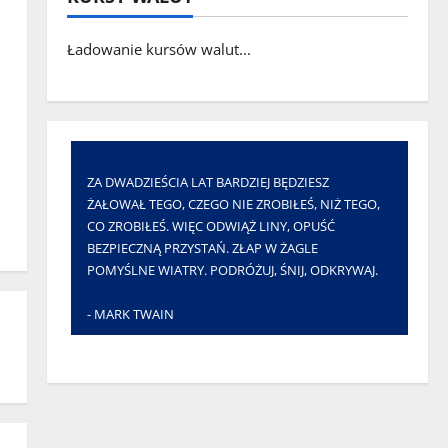
Ładowanie kursów walut...
ZA DWADZIEŚCIA LAT BARDZIEJ BĘDZIESZ
ŻAŁOWAŁ TEGO, CZEGO NIE ZROBIŁEŚ, NIŻ TEGO,
CO ZROBIŁEŚ. WIĘC ODWIĄŻ LINY, OPUŚĆ
BEZPIECZNĄ PRZYSTAŃ. ZŁAP W ŻAGLE
POMYŚLNE WIATRY. PODRÓŻUJ, ŚNIJ, ODKRYWAJ.
- MARK TWAIN