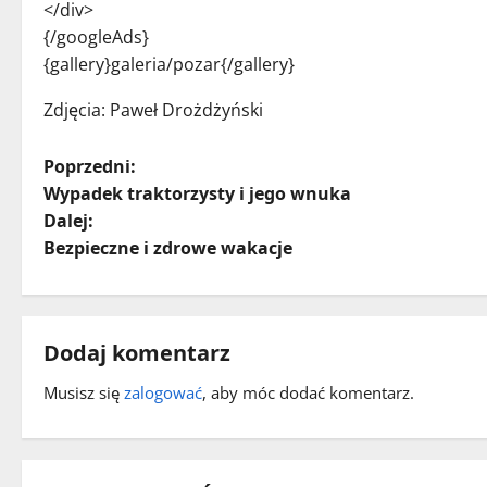
</div>
{/googleAds}
{gallery}galeria/pozar{/gallery}
Zdjęcia: Paweł Drożdżyński
Z
Poprzedni:
Wypadek traktorzysty i jego wnuka
o
Dalej:
Bezpieczne i zdrowe wakacje
b
a
c
Dodaj komentarz
z
Musisz się
zalogować
, aby móc dodać komentarz.
w