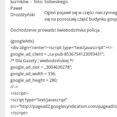
Sobieskiego.
Ogień pojawił się w części nieczynneg
się na pozostałą część budynku gos
Dochodzenie prowadzi świebodzińska policja.
{googleAds}
<div align=’center’><script type=”text/javascript”><!–
google_ad_client = „ca-pub-8536754123093431”;
/* Dla Gazety ¦wiebodzińskiej */
google_ad_slot = „3004630278”;
google_ad_width = 336;
google_ad_height = 280;
//–>
</script>
<script type=”text/javascript”
src=”http://pagead2.googlesyndication.com/pagead/s
</script>