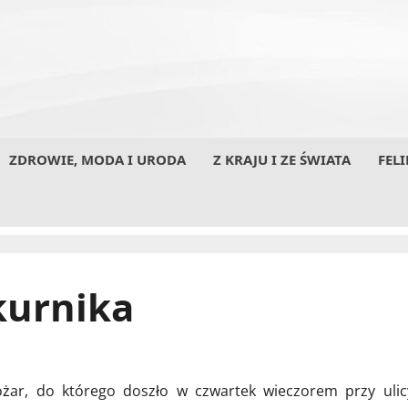
ZDROWIE, MODA I URODA
Z KRAJU I ZE ŚWIATA
FELI
kurnika
ożar, do którego doszło w czwartek wieczorem przy ulic