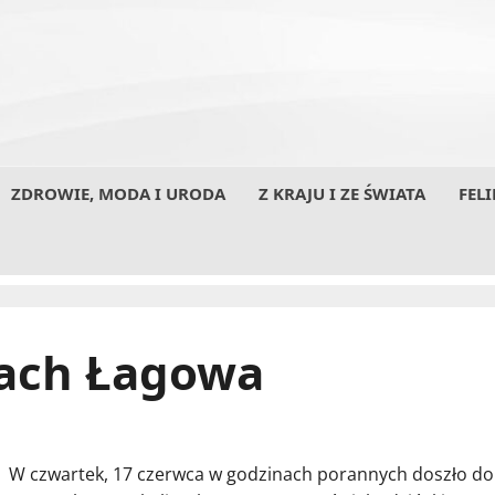
ZDROWIE, MODA I URODA
Z KRAJU I ZE ŚWIATA
FELI
cach Łagowa
W czwartek, 17 czerwca w godzinach porannych doszło do