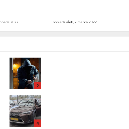
m Wojewódzkiego
zbiórki na pomoc ofiarom
y
wojny na Ukrainie
stopada 2022
poniedziałek, 7 marca 2022
Seria włamań do mieszkań przy
ulicy Lipowej w Świebodzinie.
ŚTBS apeluje o ostrożność
2
Odzyskany skradziony Lexus.
31‑latek zatrzymany na A2 w
Świecku
4