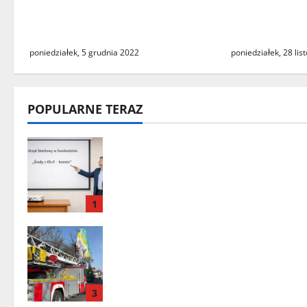
Pedagogicznej w Gorzowie
z dyrektore
Wielkopolskim
Urzędu Prac
poniedziałek, 5 grudnia 2022
poniedziałek, 28 li
POPULARNE TERAZ
„Środy z KSeF – branże” – cykl
szkoleń informacyjnych w
Urzędzie Skarbowym w
Świebodzinie
1
Zielona Góra: tragiczne
zdarzenie z udziałem balonu na
ogrzane powietrze
3